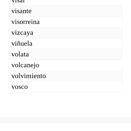
visal
visante
visorreina
vizcaya
viñuela
volata
volcanejo
volvimiento
vosco