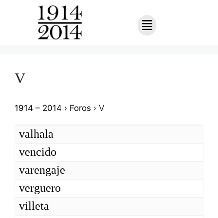
V
1914 – 2014
›
Foros
›
V
valhala
vencido
varengaje
verguero
villeta