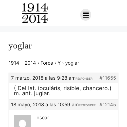
yoglar
1914 – 2014
›
Foros
›
Y
›
yoglar
7 marzo, 2018 a las 9:28 am
#11655
RESPONDER
( Del lat. ioculáris, risible, chancero.)
m. ant. juglar.
18 mayo, 2018 a las 10:59 am
#12145
RESPONDER
oscar