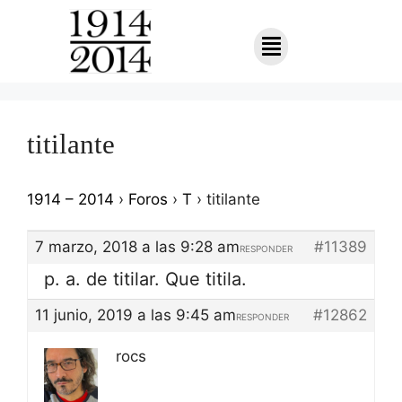
titilante
1914 – 2014
›
Foros
›
T
›
titilante
7 marzo, 2018 a las 9:28 am
#11389
RESPONDER
p. a. de titilar. Que titila.
11 junio, 2019 a las 9:45 am
#12862
RESPONDER
rocs