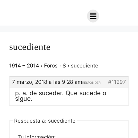
sucediente
1914 – 2014
›
Foros
›
S
›
sucediente
7 marzo, 2018 a las 9:28 am
#11297
RESPONDER
p. a. de suceder. Que sucede o
sigue.
Respuesta a: sucediente
Tu información: