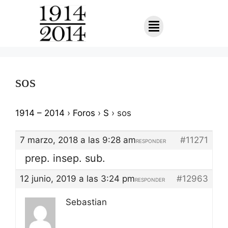
sos
1914 – 2014
›
Foros
›
S
›
sos
7 marzo, 2018 a las 9:28 am
#11271
RESPONDER
prep. insep. sub.
12 junio, 2019 a las 3:24 pm
#12963
RESPONDER
Sebastian