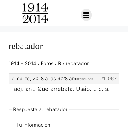
rebatador
1914 – 2014
›
Foros
›
R
›
rebatador
7 marzo, 2018 a las 9:28 am
#11067
RESPONDER
adj. ant. Que arrebata. Usáb. t. c. s.
Respuesta a: rebatador
Tu información: