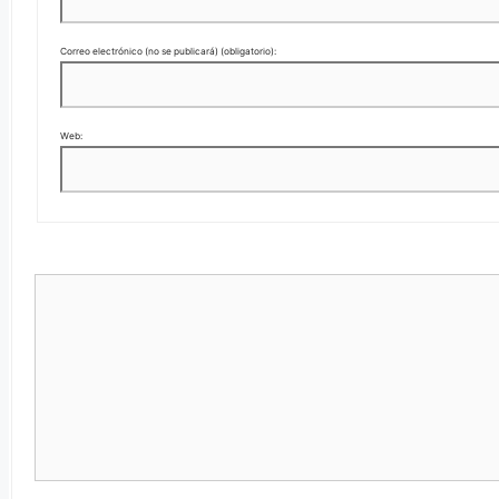
Correo electrónico (no se publicará) (obligatorio):
Web: