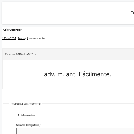
F
rahezmente
1914 – 2014
›
Foros
›
R
›
rahezmente
7 marzo, 2018 a las 9:28 am
adv. m. ant. Fácilmente.
Respuesta a: rahezmente
Tu información:
Nombre (obligatorio):