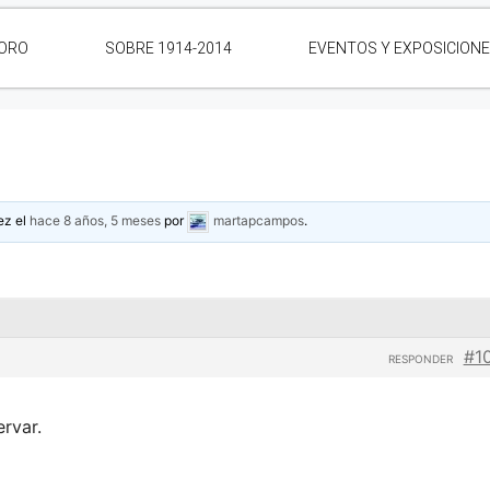
ORO
SOBRE 1914-2014
EVENTOS Y EXPOSICION
ez el
hace 8 años, 5 meses
por
martapcampos
.
#1
RESPONDER
ervar.