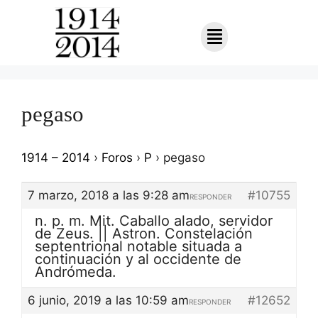
pegaso
1914 – 2014
›
Foros
›
P
›
pegaso
7 marzo, 2018 a las 9:28 am
#10755
RESPONDER
n. p. m. Mit. Caballo alado, servidor
de Zeus. || Astron. Constelación
septentrional notable situada a
continuación y al occidente de
Andrómeda.
6 junio, 2019 a las 10:59 am
#12652
RESPONDER