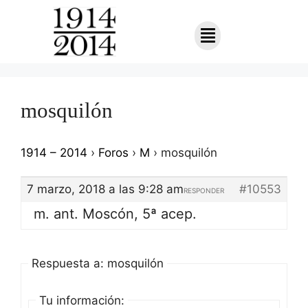
mosquilón
1914 – 2014
›
Foros
›
M
›
mosquilón
7 marzo, 2018 a las 9:28 am
#10553
RESPONDER
m. ant. Moscón, 5ª acep.
Respuesta a: mosquilón
Tu información: