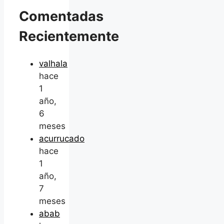
Comentadas
Recientemente
valhala
hace
1
año,
6
meses
acurrucado
hace
1
año,
7
meses
abab