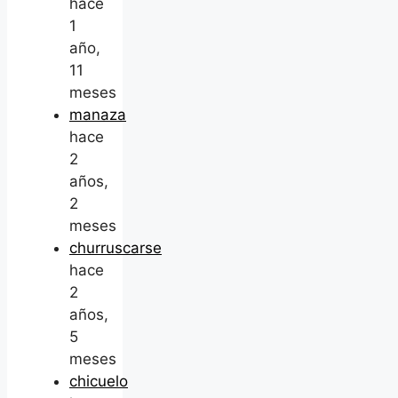
hace
1
año,
11
meses
manaza
hace
2
años,
2
meses
churruscarse
hace
2
años,
5
meses
chicuelo