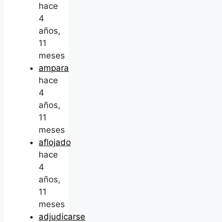
hace
4
años,
11
meses
ampara
hace
4
años,
11
meses
aflojado
hace
4
años,
11
meses
adjudicarse