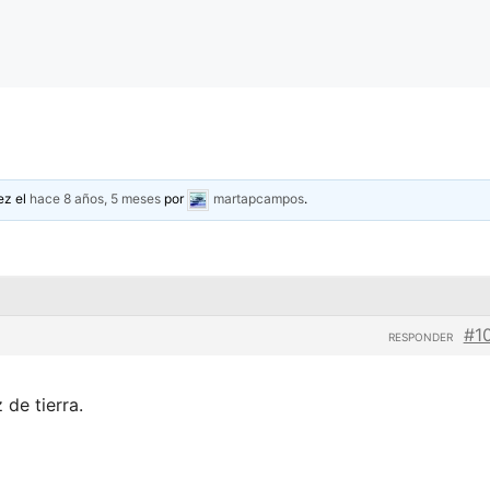
ez el
hace 8 años, 5 meses
por
martapcampos
.
#1
RESPONDER
 de tierra.