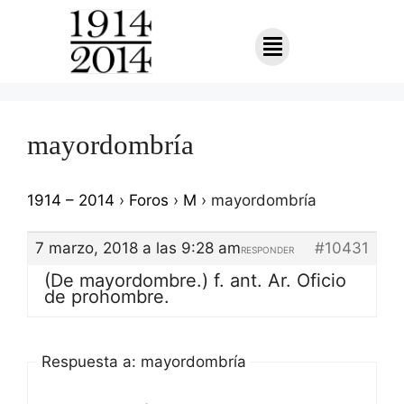
mayordombría
1914 – 2014
›
Foros
›
M
›
mayordombría
7 marzo, 2018 a las 9:28 am
#10431
RESPONDER
(De mayordombre.) f. ant. Ar. Oficio
de prohombre.
Respuesta a: mayordombría