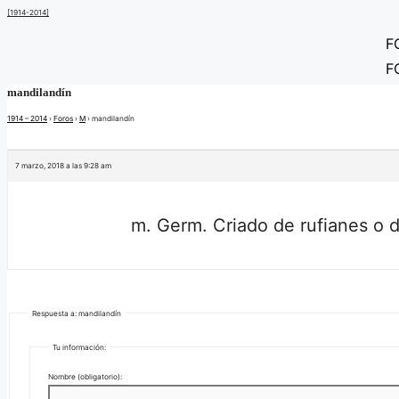
Saltar
[1914-2014]
al
contenido
F
F
mandilandín
1914 – 2014
›
Foros
›
M
›
mandilandín
7 marzo, 2018 a las 9:28 am
m. Germ. Criado de rufianes o d
Respuesta a: mandilandín
Tu información:
Nombre (obligatorio):