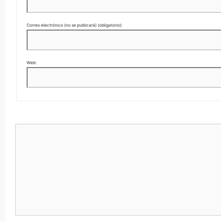
Correo electrónico (no se publicará) (obligatorio):
Web: