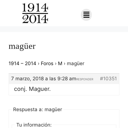
magüer
1914 – 2014
›
Foros
›
M
›
magüer
7 marzo, 2018 a las 9:28 am
#10351
RESPONDER
conj. Maguer.
Respuesta a: magüer
Tu información: