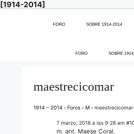
[1914-2014]
Saltar
al
contenido
FORO
SOBRE 1914-2014
FORO
SOBRE 1914
maestrecicomar
1914 – 2014
›
Foros
›
M
›
maestrecicomar
7 marzo, 2018 a las 9:28 am
#1
m. ant. Maese Coral.