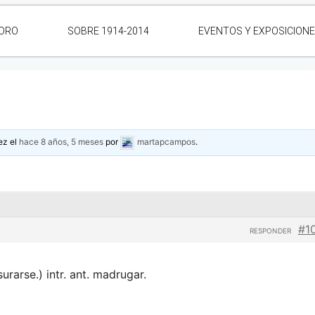
ORO
SOBRE 1914-2014
EVENTOS Y EXPOSICION
ez el
hace 8 años, 5 meses
por
martapcampos
.
#1
RESPONDER
urarse.) intr. ant. madrugar.