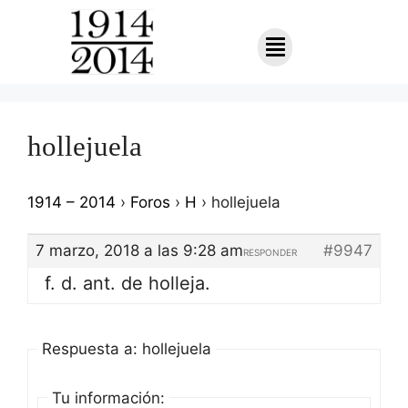
hollejuela
1914 – 2014
›
Foros
›
H
›
hollejuela
7 marzo, 2018 a las 9:28 am
#9947
RESPONDER
f. d. ant. de holleja.
Respuesta a: hollejuela
Tu información: