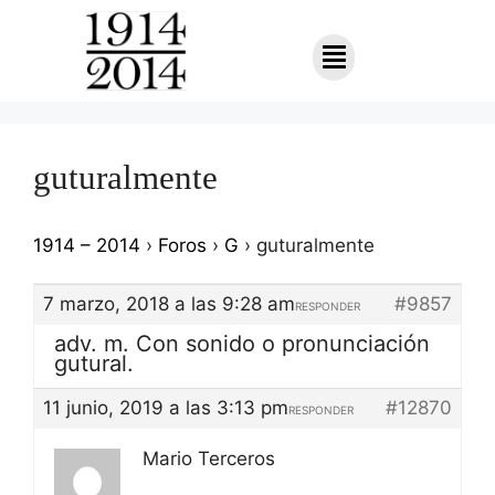
guturalmente
1914 – 2014
›
Foros
›
G
›
guturalmente
7 marzo, 2018 a las 9:28 am
#9857
RESPONDER
adv. m. Con sonido o pronunciación
gutural.
11 junio, 2019 a las 3:13 pm
#12870
RESPONDER
Mario Terceros