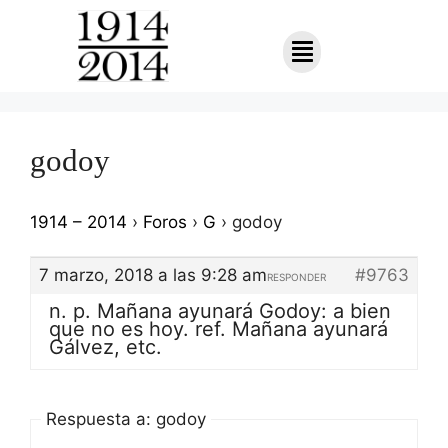
godoy
1914 – 2014
›
Foros
›
G
›
godoy
7 marzo, 2018 a las 9:28 am
#9763
RESPONDER
n. p. Mañana ayunará Godoy: a bien
que no es hoy. ref. Mañana ayunará
Gálvez, etc.
Respuesta a: godoy