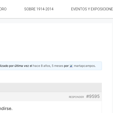
ORO
SOBRE 1914-2014
EVENTOS Y EXPOSICION
lizado por última vez el
hace 8 años, 5 meses
por
martapcampos
.
#9595
RESPONDER
ndirse.