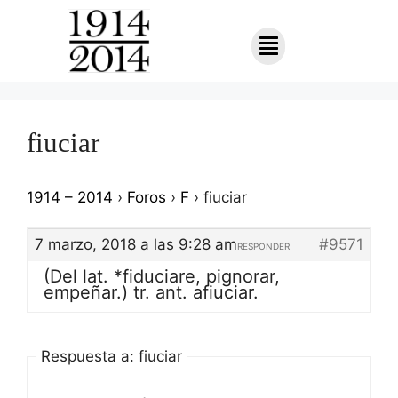
fiuciar
1914 – 2014
›
Foros
›
F
›
fiuciar
7 marzo, 2018 a las 9:28 am
#9571
RESPONDER
(Del lat. *fiduciare, pignorar,
empeñar.) tr. ant. afiuciar.
Respuesta a: fiuciar