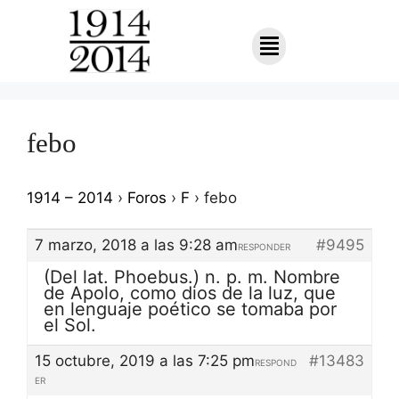
febo
1914 – 2014
›
Foros
›
F
›
febo
7 marzo, 2018 a las 9:28 am
#9495
RESPONDER
(Del lat. Phoebus.) n. p. m. Nombre
de Apolo, como dios de la luz, que
en lenguaje poético se tomaba por
el Sol.
15 octubre, 2019 a las 7:25 pm
#13483
RESPOND
ER