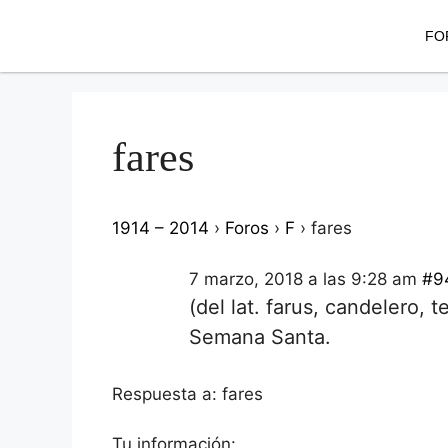
FO
fares
1914 – 2014
›
Foros
›
F
›
fares
7 marzo, 2018 a las 9:28 am
#9
(del lat. farus, candelero, t
Semana Santa.
Respuesta a: fares
Tu información: