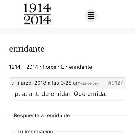
enridante
1914 – 2014
›
Foros
›
E
›
enridante
7 marzo, 2018 a las 9:28 am
#9127
RESPONDER
p. a. ant. de enridar. Qué enrida.
Respuesta a: enridante
Tu información: