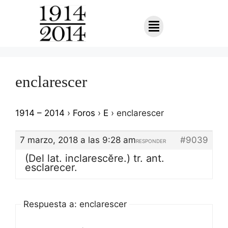
enclarescer
1914 – 2014
›
Foros
›
E
›
enclarescer
7 marzo, 2018 a las 9:28 am
#9039
RESPONDER
(Del lat. inclarescĕre.) tr. ant.
esclarecer.
Respuesta a: enclarescer