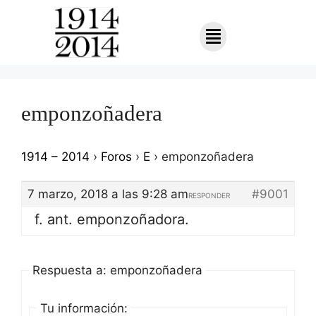
emponzoñadera
1914 – 2014
›
Foros
›
E
›
emponzoñadera
7 marzo, 2018 a las 9:28 am
#9001
RESPONDER
f. ant. emponzoñadora.
Respuesta a: emponzoñadera
Tu información: