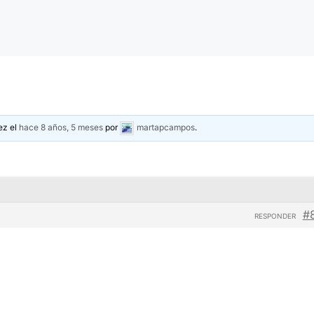
ez el
hace 8 años, 5 meses
por
martapcampos
.
#
RESPONDER