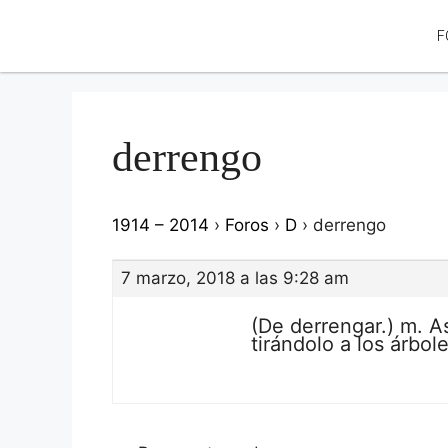
F
derrengo
1914 – 2014
›
Foros
›
D
›
derrengo
7 marzo, 2018 a las 9:28 am
(De derrengar.) m. As
tirándolo a los árbol