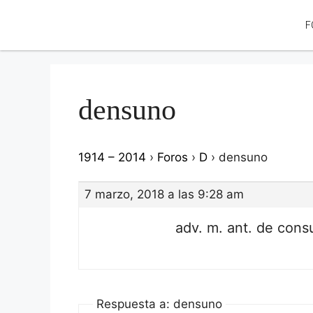
F
densuno
1914 – 2014
›
Foros
›
D
›
densuno
7 marzo, 2018 a las 9:28 am
adv. m. ant. de cons
Respuesta a: densuno