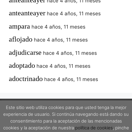
hace 4 años, 11 meses
anteanteayer
hace 4 años, 11 meses
ampara
hace 4 años, 11 meses
aflojado
hace 4 años, 11 meses
adjudicarse
hace 4 años, 11 meses
adoptado
hace 4 años, 11 meses
adoctrinado
hace 4 años, 11 meses
Este sitio web utiliza cookies para que usted tenga la mejor
experiencia de usuario. Si continúa navegando está dando su
Este proyecto está protegido por una licencia Creative Commons Attribution-
consentimiento para la aceptación de las mencionadas
ShareAlike 4.0 International License.
cookies y la aceptación de nuestra
política de cookies
, pinche