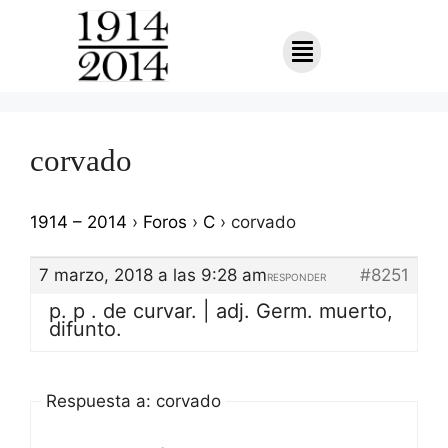
corvado
1914 – 2014
›
Foros
›
C
›
corvado
7 marzo, 2018 a las 9:28 am
#8251
RESPONDER
p. p . de curvar. | adj. Germ. muerto,
difunto.
Respuesta a: corvado