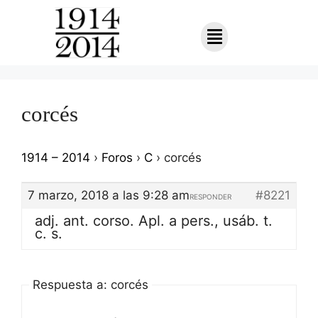
corcés
1914 – 2014
›
Foros
›
C
›
corcés
7 marzo, 2018 a las 9:28 am
#8221
RESPONDER
adj. ant. corso. Apl. a pers., usáb. t.
c. s.
Respuesta a: corcés