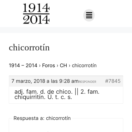
chicorrotín
1914 – 2014
›
Foros
›
CH
›
chicorrotín
7 marzo, 2018 a las 9:28 am
#7845
RESPONDER
adj. fam. d. de chico. || 2. fam.
chiquirritín. Ú. t. c. s.
Respuesta a: chicorrotín