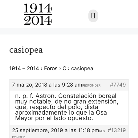
casiopea
1914 – 2014
›
Foros
›
C
›
casiopea
7 marzo, 2018 a las 9:28 am
#7749
RESPONDER
n. p. f. Astron. Constelación boreal
muy notable, de no gran extensión,
que, respecto del polo, dista
aproximadamente lo que la Osa
Mayor por el lado opuesto.
25 septiembre, 2019 a las 11:18 pm
#13219
RES
PONDER