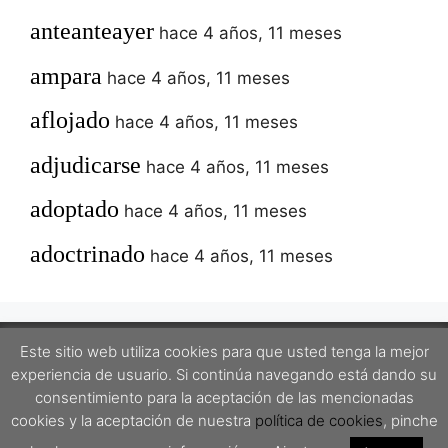
anteanteayer
hace 4 años, 11 meses
ampara
hace 4 años, 11 meses
aflojado
hace 4 años, 11 meses
adjudicarse
hace 4 años, 11 meses
adoptado
hace 4 años, 11 meses
adoctrinado
hace 4 años, 11 meses
Este sitio web utiliza cookies para que usted tenga la mejor
experiencia de usuario. Si continúa navegando está dando su
Este proyecto está protegido por una licencia Creative Commons Attribution-
consentimiento para la aceptación de las mencionadas
ShareAlike 4.0 International License.
cookies y la aceptación de nuestra
política de cookies
, pinche