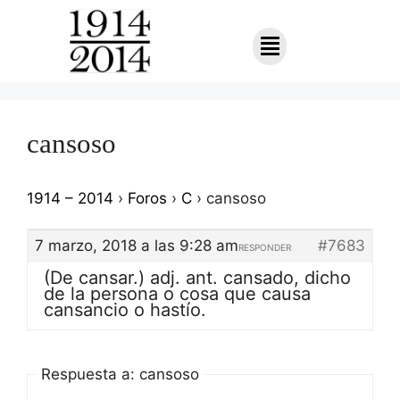
cansoso
1914 – 2014
›
Foros
›
C
›
cansoso
7 marzo, 2018 a las 9:28 am
#7683
RESPONDER
(De cansar.) adj. ant. cansado, dicho
de la persona o cosa que causa
cansancio o hastío.
Respuesta a: cansoso