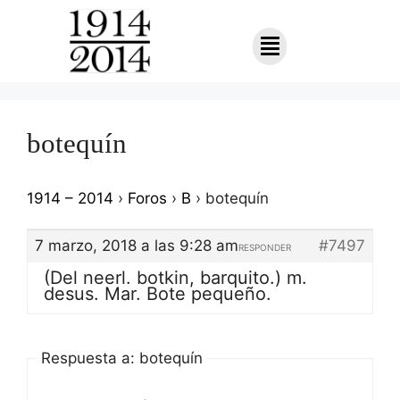
botequín
1914 – 2014
›
Foros
›
B
›
botequín
7 marzo, 2018 a las 9:28 am
#7497
RESPONDER
(Del neerl. botkin, barquito.) m.
desus. Mar. Bote pequeño.
Respuesta a: botequín