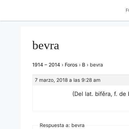
F
bevra
1914 – 2014
›
Foros
›
B
›
bevra
7 marzo, 2018 a las 9:28 am
(Del lat. bifěra, f. de 
Respuesta a: bevra