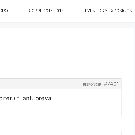
ORO
SOBRE 1914-2014
EVENTOS Y EXPOSICION
#7401
RESPONDER
bifer.) f. ant. breva.