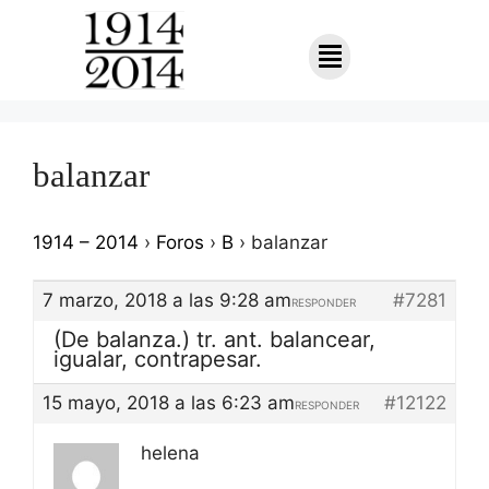
balanzar
1914 – 2014
›
Foros
›
B
›
balanzar
7 marzo, 2018 a las 9:28 am
#7281
RESPONDER
(De balanza.) tr. ant. balancear,
igualar, contrapesar.
15 mayo, 2018 a las 6:23 am
#12122
RESPONDER
helena