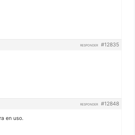
#12835
RESPONDER
#12848
RESPONDER
ra en uso.