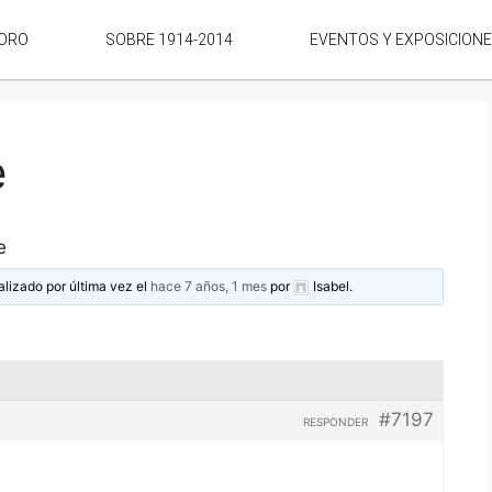
ORO
SOBRE 1914-2014
EVENTOS Y EXPOSICION
e
e
alizado por última vez el
hace 7 años, 1 mes
por
Isabel
.
#7197
RESPONDER