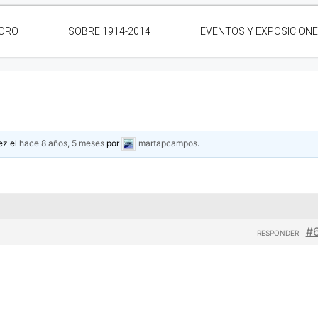
ORO
SOBRE 1914-2014
EVENTOS Y EXPOSICION
ez el
hace 8 años, 5 meses
por
martapcampos
.
#
RESPONDER