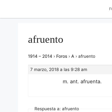
F
afruento
1914 – 2014
›
Foros
›
A
›
afruento
7 marzo, 2018 a las 9:28 am
m. ant. afruenta.
Respuesta a: afruento