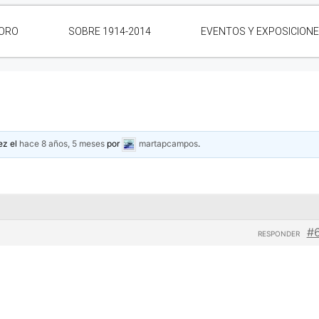
ORO
SOBRE 1914-2014
EVENTOS Y EXPOSICION
ez el
hace 8 años, 5 meses
por
martapcampos
.
#
RESPONDER