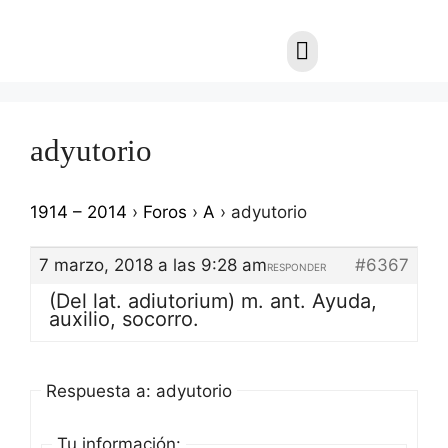
adyutorio
1914 – 2014
›
Foros
›
A
›
adyutorio
7 marzo, 2018 a las 9:28 am
#6367
RESPONDER
(Del lat. adiutorium) m. ant. Ayuda,
auxilio, socorro.
Respuesta a: adyutorio
Tu información: