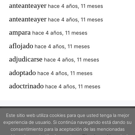
anteanteayer
hace 4 años, 11 meses
anteanteayer
hace 4 años, 11 meses
ampara
hace 4 años, 11 meses
aflojado
hace 4 años, 11 meses
adjudicarse
hace 4 años, 11 meses
adoptado
hace 4 años, 11 meses
adoctrinado
hace 4 años, 11 meses
Este sitio web utiliza cookies para que usted tenga la mejor
experiencia de usuario. Si continúa navegando está dando su
Este proyecto está protegido por una licencia Creative Commons Attribution-
consentimiento para la aceptación de las mencionadas
ShareAlike 4.0 International License.