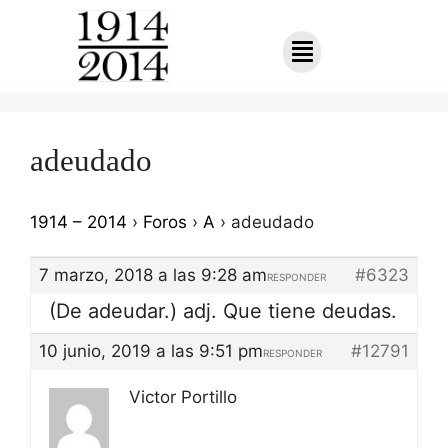
adeudado
1914 – 2014
›
Foros
›
A
›
adeudado
7 marzo, 2018 a las 9:28 am
#6323
RESPONDER
(De adeudar.) adj. Que tiene deudas.
10 junio, 2019 a las 9:51 pm
#12791
RESPONDER
Victor Portillo