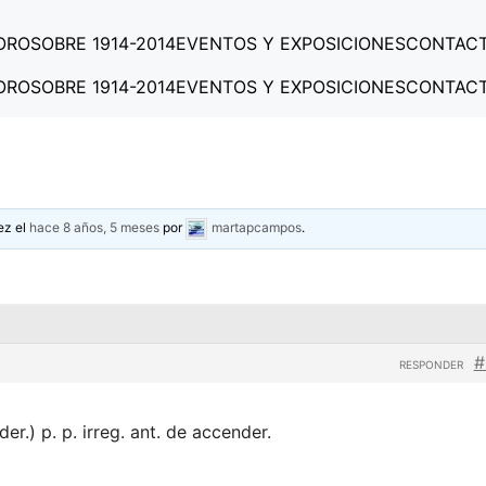
ORO
SOBRE 1914-2014
EVENTOS Y EXPOSICIONES
CONTAC
ORO
SOBRE 1914-2014
EVENTOS Y EXPOSICIONES
CONTAC
ez el
hace 8 años, 5 meses
por
martapcampos
.
#
RESPONDER
er.) p. p. irreg. ant. de accender.