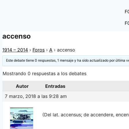
Saltar
F
al
contenido
F
accenso
1914 – 2014
›
Foros
›
A
›
accenso
Este debate tiene 0 respuestas, 1 mensaje y ha sido actualizado por última v
Mostrando 0 respuestas a los debates
Autor
Entradas
7 marzo, 2018 a las 9:28 am
(Del lat. accensus; de accendere, encend