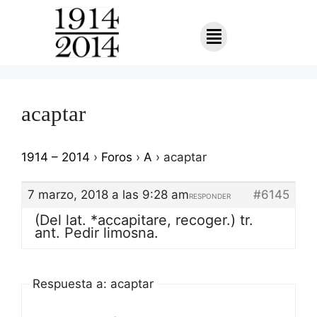
acaptar
1914 – 2014
›
Foros
›
A
›
acaptar
7 marzo, 2018 a las 9:28 am
#6145
RESPONDER
(Del lat. *accapitare, recoger.) tr.
ant. Pedir limosna.
Respuesta a: acaptar