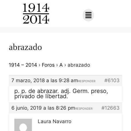
abrazado
1914 – 2014
›
Foros
›
A
›
abrazado
7 marzo, 2018 a las 9:28 am
#6103
RESPONDER
p. p. de abrazar. adj. Germ. preso,
privado de libertad.
6 junio, 2019 a las 8:26 pm
#12663
RESPONDER
Laura Navarro