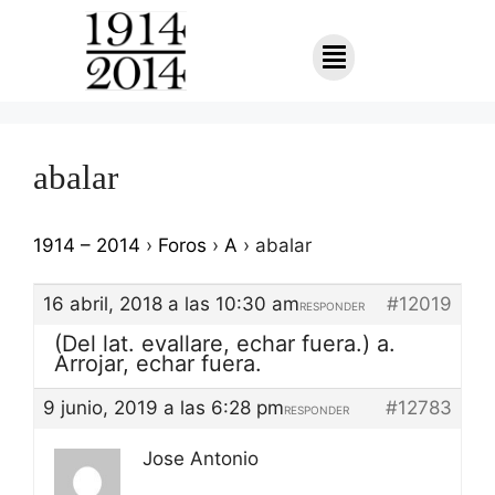
abalar
1914 – 2014
›
Foros
›
A
›
abalar
16 abril, 2018 a las 10:30 am
#12019
RESPONDER
(Del lat. evallare, echar fuera.) a.
Arrojar, echar fuera.
9 junio, 2019 a las 6:28 pm
#12783
RESPONDER
Jose Antonio