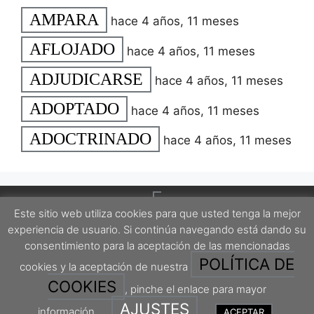
AMPARA
hace 4 años, 11 meses
AFLOJADO
hace 4 años, 11 meses
ADJUDICARSE
hace 4 años, 11 meses
ADOPTADO
hace 4 años, 11 meses
ADOCTRINADO
hace 4 años, 11 meses
Este sitio web utiliza cookies para que usted tenga la mejor
experiencia de usuario. Si continúa navegando está dando su
consentimiento para la aceptación de las mencionadas
POLÍTICA DE
cookies y la aceptación de nuestra
Este proyecto está protegido por una licencia Creative Commons Attribution-
ShareAlike 4.0 International License.
COOKIES
, pinche el enlace para mayor
AJUSTES
información.
ACEPTAR